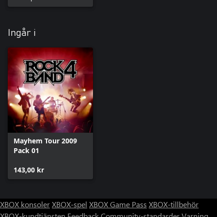
Ingår i
Mayhem Tour 2009
Pack 01
143,00 kr
XBOX konsoler
XBOX-spel
XBOX Game Pass
XBOX-tillbehör
XBOX-kundtjänsten
Feedback
Community-standarder
Varning