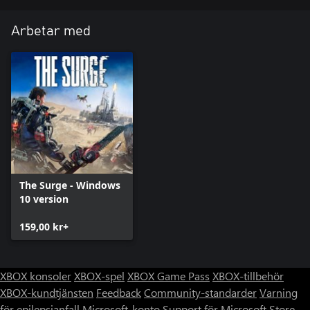
Arbetar med
The Surge - Windows
10 version
159,00 kr+
XBOX konsoler
XBOX-spel
XBOX Game Pass
XBOX-tillbehör
XBOX-kundtjänsten
Feedback
Community-standarder
Varning
för epilepsianfall
Microsoft-konto
Support för Microsoft Store