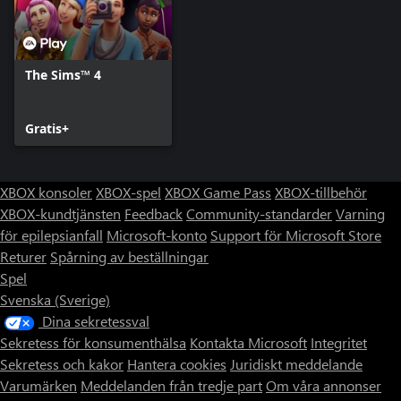
*KRÄVER THE SIMS 4 (SÄLJS SEPARAT) OCH ALLA
The Sims™ 4
Gratis+
XBOX konsoler
XBOX-spel
XBOX Game Pass
XBOX-tillbehör
XBOX-kundtjänsten
Feedback
Community-standarder
Varning
för epilepsianfall
Microsoft-konto
Support för Microsoft Store
Returer
Spårning av beställningar
Spel
Svenska (Sverige)
Dina sekretessval
Sekretess för konsumenthälsa
Kontakta Microsoft
Integritet
Sekretess och kakor
Hantera cookies
Juridiskt meddelande
Varumärken
Meddelanden från tredje part
Om våra annonser