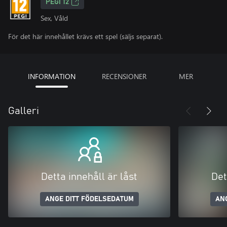
PEGI 12
Sex, Våld
För det här innehållet krävs ett spel (säljs separat).
INFORMATION
RECENSIONER
MER
Galleri
Detta innehåll är låst
Det
ANGE DITT FÖDELSEDATUM
AN