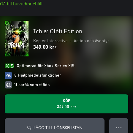
Gå till huvudinnehåll
Tchia: Oléti Edition
Kepler Interactive
•
Action och äventyr
349,00 kr+
Optimerad för Xbox Series X|S
8 Hjälpmedelsfunktioner
11 språk som stöds
KÖP
349,00 kr+
LÄGG TILL I ÖNSKELISTAN
● ● ●