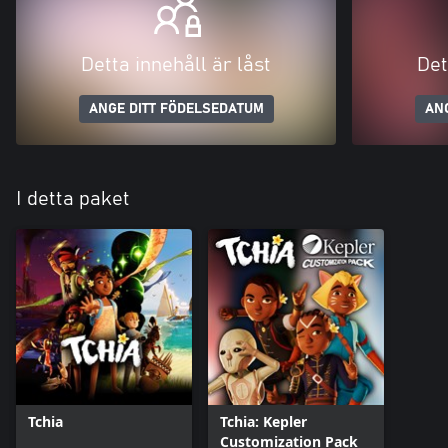
Detta innehåll är låst
Det
ANGE DITT FÖDELSEDATUM
AN
I detta paket
Tchia
Tchia: Kepler
Customization Pack