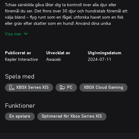
Tchias särskilda gåva låter dig ta kontroll över alla djur eller
föremål du ser. Det finns över 30 djur och hundratals föremål att
välja bland – flyg runt som en fågel, utforska havet som en fisk
eller gräv efter skatter som en hund! Använd dina unika
själahoppsförmågor för att utforska världen, lösa pussel och
Visa mer
avslöja hemligheter.
UTFORSKNING OCH FÖRFLYTTNING
Publicerat av
Utvecklat av
Utgivningsdatum
Hoppa och glidflyg genom en stor arkipelag och använd
Kepler Interactive
Awaceb
2024-07-11
tricksystemet för att utföra häftiga stunttrick och dykningar.
Klättringsmekaniken låter dig klättra på allt i spelvärlden, utan
begränsningar, till och med de fysikdrivna träden. Ge dig ut på
Spela med
havets vågor och segla över turkosa laguner med din egen båt,
eller dyk bland korallrev och skeppsvrak.
XBOX Series X|S
PC
XBOX Cloud Gaming
UKULELE
Oavsett om du jammar lite på egen hand eller spelar med andra
Funktioner
av arkipelagens invånare blir din ukulele en trogen följeslagare.
Använd den under viktiga ögonblick i berättelsen, eller lås upp
En spelare
Optimerad för Xbox Series X|S
melodier du kan spela när du vill för att exempelvis locka till dig
djur eller få det att regna…