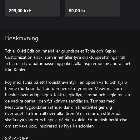
299,00 kr+
80,00 kr
Beskrivning
Tchia: Oléti Edition innehåller grundspelet Tchia och Kepler
Customization Pack, som innehåller fyra dräktuppsättningar till
Tchia och fyra båtanpassningspaket, alla inspirerade av andra spel
från Kepler.
Följ med Tchia på ett tropiskt äventyr i en öppen värld och hjälp
henne rädda sin far från den hemska tyrannen Meavora, som
härskar över arkipelagen. Klättra, glidflyg, simma och segla mellan
de vackra öarna i den fysikdrivna sandlådan. Tampas med
Meavoras tygsoldater i strider där din kreativitet ger dig
övertaget. Ta kontroll över alla föremål och djur du stöter på,
skaffa nya vänner och spela på din ukulele. En poetisk berättelse
om att växa upp, inspirerad av Nya Kaledonien.
SJÄLAHOPP