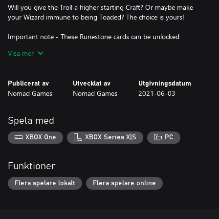
Will you give the Troll a higher starting Craft? Or maybe make
your Wizard immune to being Toaded? The choice is yours!
Important note - These Runestone cards can be unlocked
through normal game progression.
Visa mer
Publicerat av
Utvecklat av
Utgivningsdatum
Nomad Games
Nomad Games
2021-06-03
Spela med
XBOX One
XBOX Series X|S
PC
Funktioner
Flera spelare lokalt
Flera spelare online