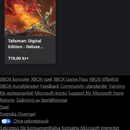
Talisman: Digital
Edition - Deluxe
Edition
719,00 kr+
XBOX konsoler
XBOX-spel
XBOX Game Pass
XBOX-tillbehör
XBOX-kundtjänsten
Feedback
Community-standarder
Varning
för epilepsianfall
Microsoft-konto
Support för Microsoft Store
Returer
Spårning av beställningar
Spel
Svenska (Sverige)
Dina sekretessval
Sekretess för konsumenthälsa
Kontakta Microsoft
Integritet