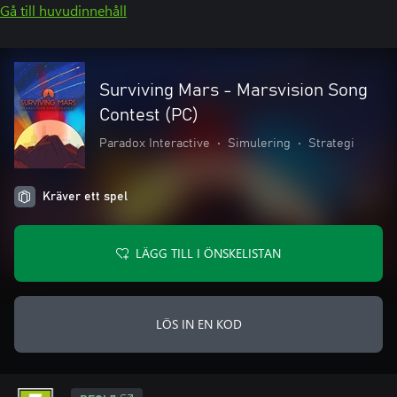
Gå till huvudinnehåll
Surviving Mars - Marsvision Song
Contest (PC)
Paradox Interactive
•
Simulering
•
Strategi
Kräver ett spel
LÄGG TILL I ÖNSKELISTAN
LÖS IN EN KOD