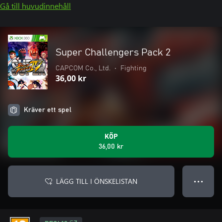
Gå till huvudinnehåll
Super Challengers Pack 2
CAPCOM Co., Ltd.
•
Fighting
36,00 kr
Kräver ett spel
KÖP
36,00 kr
LÄGG TILL I ÖNSKELISTAN
● ● ●