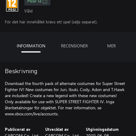
PEGI 12
Våld
För det här innehållet krävs ett spel (säljs separat).
INFORMATION
RECENSIONER
MER
Beskrivning
Download the fourth pack of alternate costumes for Super Street
Fighter IV! New costumes for Juri, Ibuki, Cody, Adon and T.Hawk
are included! Create a new legend with these new costumes!
Only available for use with SUPER STREET FIGHTER IV. Inga
återbetalningar för objektet. För mer information, se
www.xbox.com/live/accounts.
Publicerat av
Utvecklat av
Utgivningsdatum
CAPCOM Co., Ltd.
CAPCOM Co., Ltd.
2010-06-08