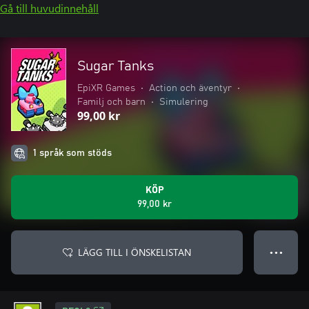
Gå till huvudinnehåll
Sugar Tanks
EpiXR Games
•
Action och äventyr
•
Familj och barn
•
Simulering
99,00 kr
1 språk som stöds
KÖP
99,00 kr
LÄGG TILL I ÖNSKELISTAN
● ● ●