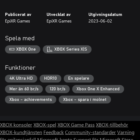
Publicerat av
Utvecklat av
Utgivningsdatum
EpiXR Games
EpiXR Games
2023-06-02
Spela med
XBOX One
XBOX Series X|S
Funktioner
4K Ultra HD
HDR10
En spelare
Mer än 60 br/s
120 br/s
Xbox One X Enhanced
Xbox – achievements
Xbox – spara i molnet
XBOX konsoler
XBOX-spel
XBOX Game Pass
XBOX-tillbehör
XBOX-kundtjänsten
Feedback
Community-standarder
Varning
för epilepsianfall
Microsoft-konto
Support för Microsoft Store