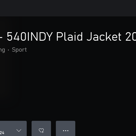
- 540INDY Plaid Jacket 2
ng
•
Sport
● ● ●
024