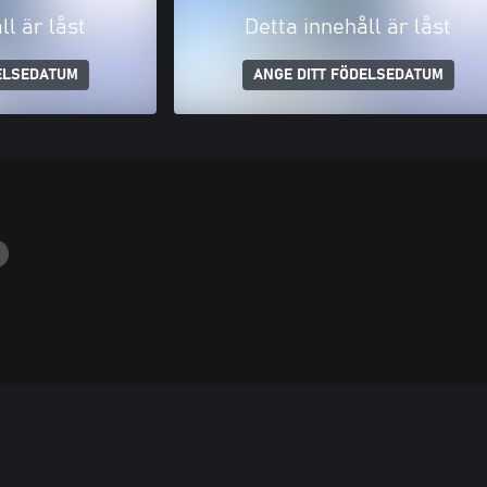
ll är låst
Detta innehåll är låst
ELSEDATUM
ANGE DITT FÖDELSEDATUM