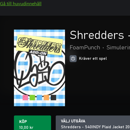
Gå till huvudinnehåll
Shredders 
FoamPunch
•
Simuleri
Kräver ett spel
VÄLJ UTGÅVA
KÖP
Shredders - 540INDY Plaid Jacket 2
10,00 kr