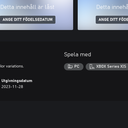
Detta innehåll är låst
Detta innehå
ANGE DITT FÖDELSEDATUM
ANGE DITT FÖD
Spela med
or variations.
PC
XBOX Series X|S
Utgivningsdatum
2023-11-28