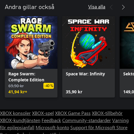
Visa alla
Andra gillar också
Rage Swarm:
Space War: Infinity
Sekto
Complete Edition
69,90 kr
-40 %
41,94 kr+
35,90 kr
149,0
XBOX konsoler
XBOX-spel
XBOX Game Pass
XBOX-tillbehör
XBOX-kundtjänsten
Feedback
Community-standarder
Varning
för epilepsianfall
Microsoft-konto
Support för Microsoft Store