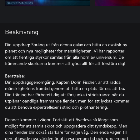
Beskrivning
Din uppdrag: Spräng ut från denna galax och hitta en exotisk ny
planet och nya möjligheter för mänskligheten. Vi har rapporter
om att fientliga styrkor samlas från alla hörn av universum. De
främmande skurkarna kommer att göra allt för att förstöra dig!
Berättelse:
Din uppdragsgenomgång, Kapten Dorin Fischer, är att rädda
mänsklighetens framtid genom att hitta en plats för oss att bo.
Din träning har förberett dig att försjunka i stridstrance när du
utplånar oändliga främmande fiender, men för att lyckas kommer
du att behöva expertreflexer i strid och pilothantering.
Fiender kommer i vågor. Fortsätt att överleva så länge som
möjligt för att samla skrot och uppgradera ditt rymdskepp. Men
dina fiender blir också starkare för varje våg. Den enda vägen till
den utlovade nya världen är att resa genom tid och rum: en port