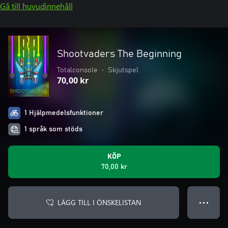
Gå till huvudinnehåll
Shootvaders The Beginning
Totalconsole
•
Skjutspel
70,00 kr
1 Hjälpmedelsfunktioner
1 språk som stöds
KÖP
70,00 kr
LÄGG TILL I ÖNSKELISTAN
● ● ●