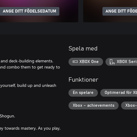
ANGE DITT FÖDELSEDATUM
ANGE DITT FÖD
Spela med
and deck-building elements.
XBOX One
XBOX Seri
s and combo them to get ready to
Funktioner
yourself, build up and unleash
En spelare
Optimerad för X
Xbox – achievements
Xbox-
 Shogun.
ney towards mastery. As you play,