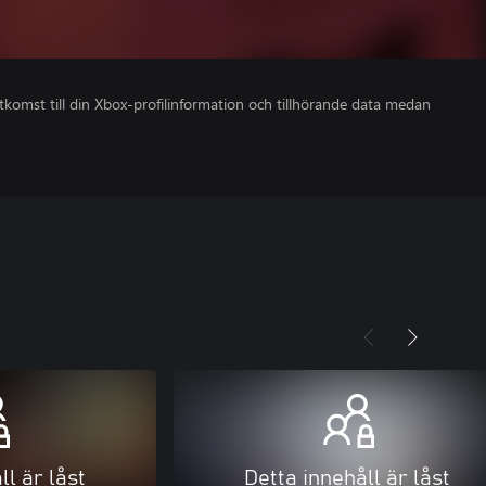
åtkomst till din Xbox-profilinformation och tillhörande data medan
ll är låst
Detta innehåll är låst