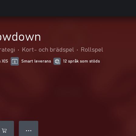
owdown
rategi
•
Kort- och brädspel
•
Rollspel
s X|S
Smart leverans
12 språk som stöds
● ● ●