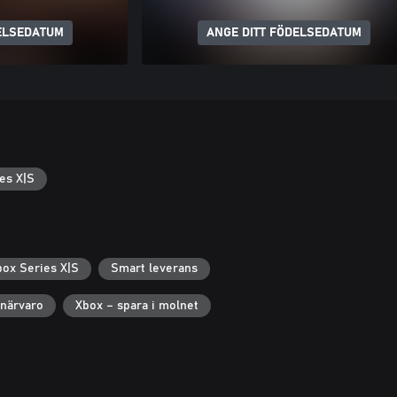
ELSEDATUM
ANGE DITT FÖDELSEDATUM
es X|S
box Series X|S
Smart leverans
närvaro
Xbox – spara i molnet