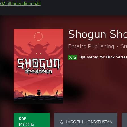
Gå till huvudinnehåll
Shogun Sh
Entalto Publishing
•
St
Optimerad för Xbox Serie
KÖP
LÄGG TILL I ÖNSKELISTAN
149,00 kr