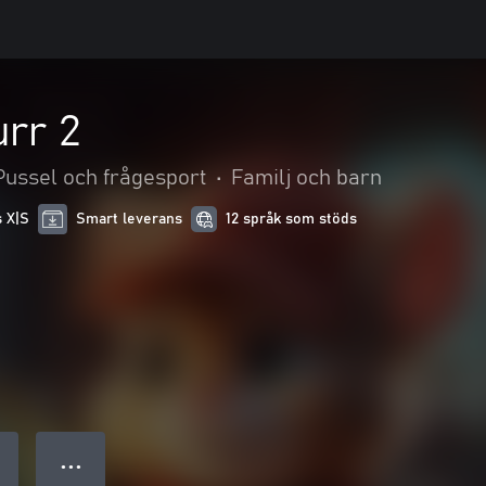
rr 2
Pussel och frågesport
•
Familj och barn
s X|S
Smart leverans
12 språk som stöds
● ● ●