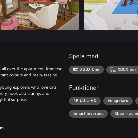
Spela med
ds all over the apartment. Immerse
XBOX One
XBOX Seri
ibrant colours and brain-teasing
 young explorers who love cats
Funktioner
every nook and cranny, and
htful surprise.
4K Ultra HD
En spelare
Smart leverans
Xbox – ach
um