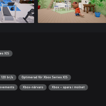
es X|S
120 br/s
Optimerad för Xbox Series X|S
ievements
Xbox-närvaro
Xbox – spara i molnet