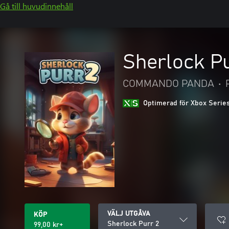
Gå till huvudinnehåll
Sherlock Pu
COMMANDO PANDA
•
Optimerad för Xbox Serie
VÄLJ UTGÅVA
KÖP
Sherlock Purr 2
99,00 kr+