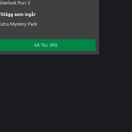
Sherlock Purr 2
Tillägg som ingår
Extra Mystery Pack
GÅ TILL SPEL