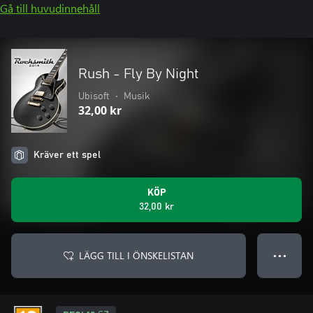
Gå till huvudinnehåll
Rush - Fly By Night
Ubisoft
•
Musik
32,00 kr
Kräver ett spel
KÖP
32,00 kr
LÄGG TILL I ÖNSKELISTAN
● ● ●