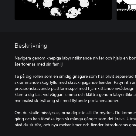
Beskrivning
Navigera genom knepiga labyrintliknande nivåer och hjälp en bo
återförenas med sin familj!
Ta på dig rollen som en smidig gnagare som har blivit separerad frå
skrämmande skog fylld med skräckinjagande fiender! Ratyrinth är 
precisionskrävande plattformsspel med hjärnkittlande nivådesign 
klamra dig fast vid väggar, simma och klättra genom labyrintlikn
minimalistisk tvåtonig stil med flytande pixelanimationer.
Om du skulle misslyckas, oroa dig inte allt för mycket. Du kommer
gång och kan försöka igen så många gånger som det krävs. Utman
nivå du slutför, och nya mekanismer och fiender introduceras grad