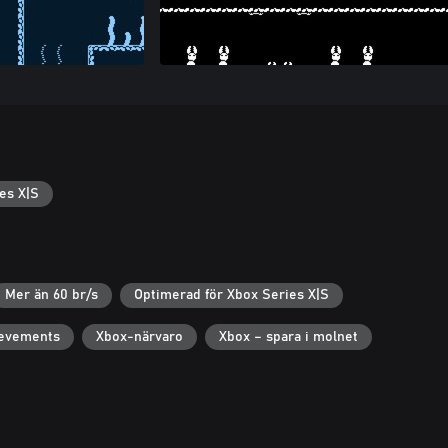
es X|S
Mer än 60 br/s
Optimerad för Xbox Series X|S
ievements
Xbox-närvaro
Xbox – spara i molnet