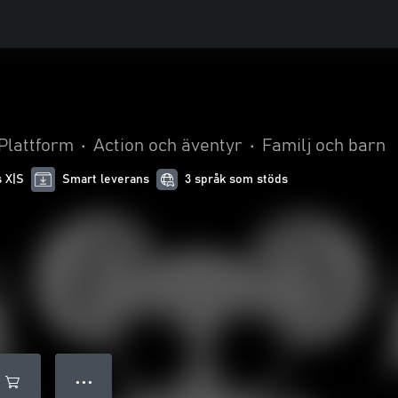
Plattform
•
Action och äventyr
•
Familj och barn
s X|S
Smart leverans
3 språk som stöds
● ● ●