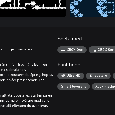
Spela med
rtsprungen gnagare att
XBOX One
XBOX Seri
n sin familj och är vilsen i en
Funktioner
ett sidorullande,
och retroutseende. Spring, hoppa,
4K Ultra HD
En spelare
ande nivåer presenterade i en
Smart leverans
Xbox – ach
 att återuppstå vid starten på en
ingarna blir svårare med varje
vis allt eftersom du avancerar.