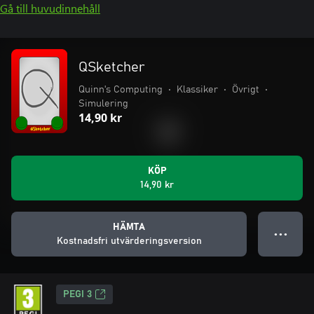
Gå till huvudinnehåll
QSketcher
Quinn's Computing
•
Klassiker
•
Övrigt
•
Simulering
14,90 kr
KÖP
14,90 kr
HÄMTA
● ● ●
Kostnadsfri utvärderingsversion
PEGI 3