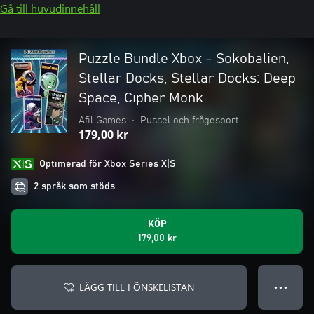
Gå till huvudinnehåll
Puzzle Bundle Xbox - Sokobalien,
Stellar Docks, Stellar Docks: Deep
Space, Cipher Monk
Afil Games
•
Pussel och frågesport
179,00 kr
Optimerad för Xbox Series X|S
2 språk som stöds
KÖP
179,00 kr
LÄGG TILL I ÖNSKELISTAN
● ● ●