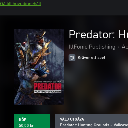
Gå till huvudinnehåll
Predator: H
IllFonic Publishing
•
Ac
Kräver ett spel
VÄLJ UTGÅVA
KÖP
Predator: Hunting Grounds – Valkyri
50,00 kr