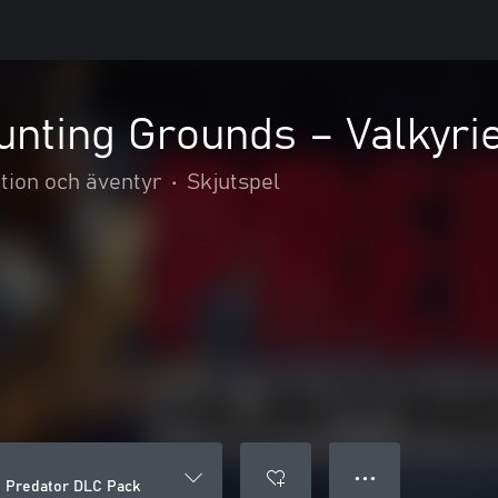
unting Grounds – Valkyri
tion och äventyr
•
Skjutspel
● ● ●
e Predator DLC Pack