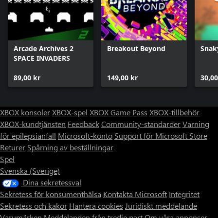
Arcade Archives 2
Breakout Beyond
Snak
SPACE INVADERS
89,00 kr
149,00 kr
30,00
XBOX konsoler
XBOX-spel
XBOX Game Pass
XBOX-tillbehör
XBOX-kundtjänsten
Feedback
Community-standarder
Varning
för epilepsianfall
Microsoft-konto
Support för Microsoft Store
Returer
Spårning av beställningar
Spel
Svenska (Sverige)
Dina sekretessval
Sekretess för konsumenthälsa
Kontakta Microsoft
Integritet
Sekretess och kakor
Hantera cookies
Juridiskt meddelande
Varumärken
Meddelanden från tredje part
Om våra annonser