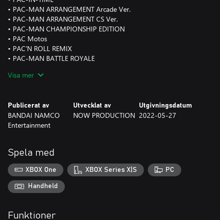
• PAC-MAN ARRANGEMENT Arcade Ver.
• PAC-MAN ARRANGEMENT CS Ver.
• PAC-MAN CHAMPIONSHIP EDITION
• PAC Motos
• PAC'N ROLL REMIX
• PAC-MAN BATTLE ROYALE
• PAC-MAN 256
Visa mer
• Innehåller 14 legendariska PAC-MAN-titlar
Spela alla 14 legendariska titlar som de klassiska PAC-MAN och
Publicerat av
Utvecklat av
Utgivningsdatum
PAC-LAND, samt nytillskotten PAC-IN-TIME och PAC-MAN 256.
BANDAI NAMCO
NOW PRODUCTION
2022-05-27
Oavsett om du älskar sidorullningen i det ursprungliga PAC-
Entertainment
MAN eller själva pusselgenren så har den här samlingen något
för alla!
Spela med
• Spela med vänner och familj
Innehåller fem spel som kan spelas med vänner och familj i lokalt
XBOX One
XBOX Series X|S
PC
flerspelarläge! Det finns till och med spel där två spelare kan
turas om, så att alla kan uppleva PAC-MAN tillsammans!
Handheld
• Anpassa din egen arkad
Funktioner
Samla föremål varje gång du spelar och anpassa din egen arkad