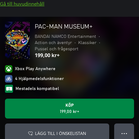
Gå till huvudinnehåll
PAC-MAN MUSEUM+
BANDAI NAMCO Entertainment
•
Action och äventyr
•
Klassiker
•
Pussel och frågesport
199,00 kr+
Xbox Play Anywhere
4 Hjälpmedelsfunktioner
Mestadels kompatibel
KÖP
199,00 kr+
LÄGG TILL I ÖNSKELISTAN
● ● ●