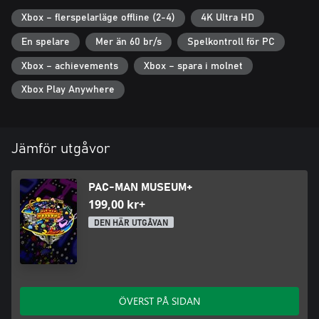
med dem!
Xbox – flerspelarläge offline (2-4)
4K Ultra HD
En spelare
Mer än 60 br/s
Spelkontroll för PC
Xbox – achievements
Xbox – spara i molnet
Xbox Play Anywhere
Jämför utgåvor
PAC-MAN MUSEUM+
199,00 kr+
DEN HÄR UTGÅVAN
ÖVERST PÅ SIDAN