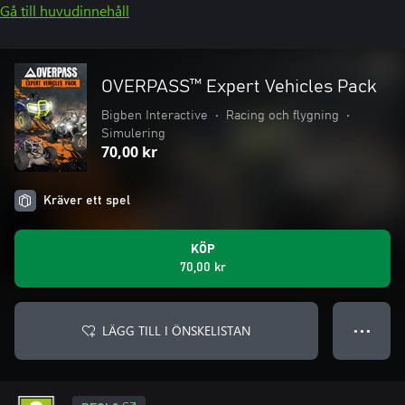
Gå till huvudinnehåll
OVERPASS™ Expert Vehicles Pack
Bigben Interactive
•
Racing och flygning
•
Simulering
70,00 kr
Kräver ett spel
KÖP
70,00 kr
LÄGG TILL I ÖNSKELISTAN
● ● ●