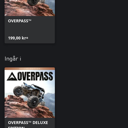
OVERPASS™
199,00 kr+
Ingår i
OVERPASS™ DELUXE