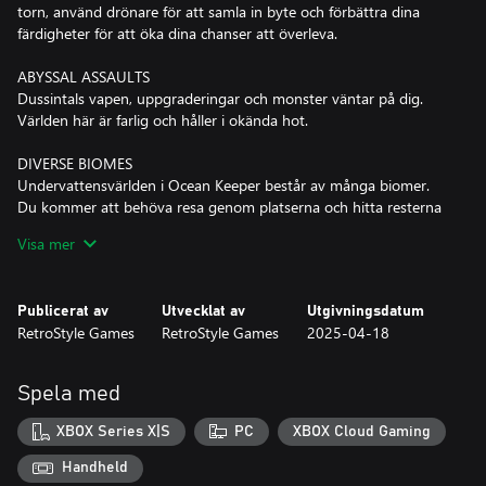
torn, använd drönare för att samla in byte och förbättra dina
färdigheter för att öka dina chanser att överleva.
ABYSSAL ASSAULTS
Dussintals vapen, uppgraderingar och monster väntar på dig.
Världen här är farlig och håller i okända hot.
DIVERSE BIOMES
Undervattensvärlden i Ocean Keeper består av många biomer.
Du kommer att behöva resa genom platserna och hitta resterna
av en förlorad civilisation. Upptäck mystiska platser, från
Visa mer
övergivna sci-fi-laboratorier till gruvor med artefakter.
FARM RESOURCES
Publicerat av
Utvecklat av
Utgivningsdatum
Borra grottor på jakt efter olika resurser för att uppgradera din
RetroStyle Games
RetroStyle Games
2025-04-18
utrustning, vapen och Mech Spider. Det är värt att säga att den
lokala faunan inte gillade det faktum att du vill bryta deras källor!
Så glöm inte att lämna fängelsehålorna och växla till ett
Spela med
dynamiskt stridsläge.
XBOX Series X|S
PC
XBOX Cloud Gaming
MASSIVE BOSS FIGHTS
Ocean Keeper är redo att överraska dig med massiva strider med
Handheld