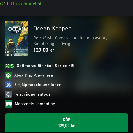
Gå till huvudinnehåll
Ocean Keeper
RetroStyle Games
•
Action och äventyr
•
Simulering
•
Övrigt
129,00 kr
Optimerad för Xbox Series X|S
Xbox Play Anywhere
2 Hjälpmedelsfunktioner
14 språk som stöds
Mestadels kompatibel
KÖP
129,00 kr