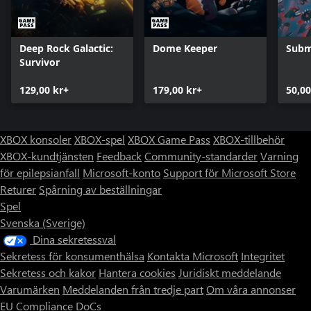
Deep Rock Galactic:
Dome Keeper
Subm
Survivor
129,00 kr+
179,00 kr+
50,00
XBOX konsoler
XBOX-spel
XBOX Game Pass
XBOX-tillbehör
XBOX-kundtjänsten
Feedback
Community-standarder
Varning
för epilepsianfall
Microsoft-konto
Support för Microsoft Store
Returer
Spårning av beställningar
Spel
Svenska (Sverige)
Dina sekretessval
Sekretess för konsumenthälsa
Kontakta Microsoft
Integritet
Sekretess och kakor
Hantera cookies
Juridiskt meddelande
Varumärken
Meddelanden från tredje part
Om våra annonser
EU Compliance DoCs