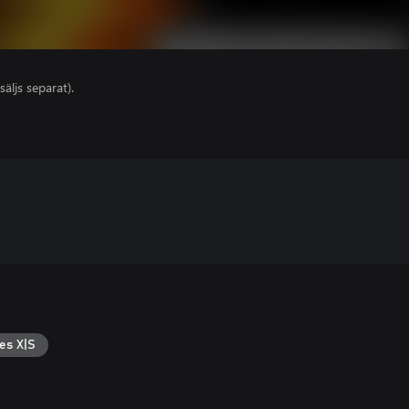
säljs separat).
es X|S