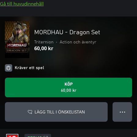
Gå till huvudinnehåll
MORDHAU - Dragon Set
Triternion
•
Action och äventyr
60,00 kr
Kräver ett spel
KÖP
60,00 kr
LÄGG TILL I ÖNSKELISTAN
● ● ●