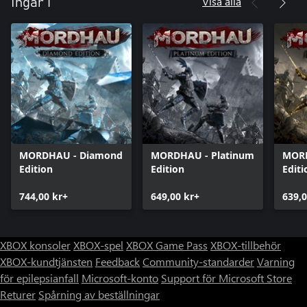
Visa alla
Ingår i
MORDHAU - Diamond
MORDHAU - Platinum
MORD
Edition
Edition
Editi
744,00 kr+
649,00 kr+
639,0
XBOX konsoler
XBOX-spel
XBOX Game Pass
XBOX-tillbehör
XBOX-kundtjänsten
Feedback
Community-standarder
Varning
för epilepsianfall
Microsoft-konto
Support för Microsoft Store
Returer
Spårning av beställningar