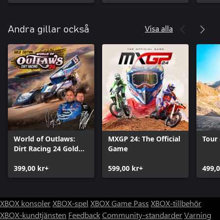
Visa alla
Andra gillar också
World of Outlaws:
MXGP 24: The Official
Tour
Dirt Racing 24 Gold
Game
Edition
399,00 kr+
599,00 kr+
499,0
XBOX konsoler
XBOX-spel
XBOX Game Pass
XBOX-tillbehör
XBOX-kundtjänsten
Feedback
Community-standarder
Varning