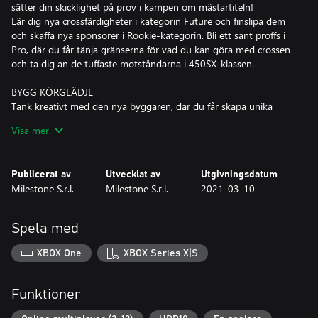
sätter din skicklighet på prov i kampen om mästartiteln!
Lär dig nya crossfärdigheter i kategorin Future och finslipa dem
och skaffa nya sponsorer i Rookie-kategorin. Bli ett sant proffs i
Pro, där du får tänja gränserna för vad du kan göra med crossen
och ta dig an de tuffaste motståndarna i 450SX-klassen.
BYGG KÖRGLÄDJE
Tänk kreativt med den nya byggaren, där du får skapa unika
banor med komponenter baserade på officiella banor och dela
Visa mer
dem med communityn.
NYTT COMPOUND
Publicerat av
Utvecklat av
Utgivningsdatum
Utforska, ge dig ut på nya äventyr, träna och utmana dina
Milestone S.r.l.
Milestone S.r.l.
2021-03-10
vänner i ett nytt område med vackra ölandskap. Känn den där
grymma adrenalinkicken!
Spela med
SUPERFÖRARE OCH SUPERBANOR
Välj din favoritförare bland över 100 stycken i 450SX- och
XBOX One
XBOX Series X|S
250SX-kategorierna, och tävla i 11 arenor och på säsongens 17
banor.
Funktioner
ANPASSA