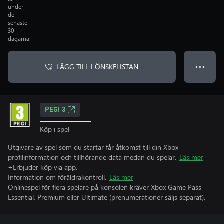
under
de
senaste
30
dagarna
LÄGG TILL I ÖNSKELISTAN
● ● ●
PEGI 3
Köp i spel
Utgivare av spel som du startar får åtkomst till din Xbox-
profilinformation och tillhörande data medan du spelar.
Läs mer
+Erbjuder köp via app.
Information om föräldrakontroll.
Läs mer
Onlinespel för flera spelare på konsolen kräver Xbox Game Pass
Essential, Premium eller Ultimate (prenumerationer säljs separat).