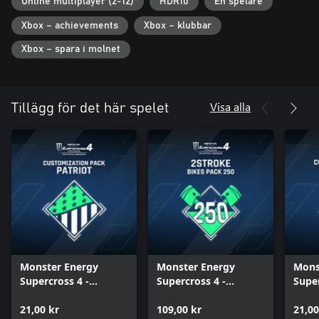
Över 100 officiella märken att anpassa crossar och förare med.
Online multiplayer (2-12)
HDR10
En spelare
Xbox – achievements
Xbox – klubbar
Xbox – spara i molnet
Visa alla
Tillägg för det här spelet
Monster Energy
Monster Energy
Mons
Supercross 4 -
Supercross 4 -
Super
Customization Pack
2Stroke Bikes Pack
Cust
Patriot
21,00 kr
(250)
109,00 kr
Neo
21,00