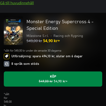
Gå till huvudinnehåll
Monster Energy Supercross 4 -
Special Edition
Milestone S.r.l.
•
Racing och flygning
549,00 kr
54,90 kr+
*sålt för 549,00 kr under de senaste 30 dagarna
Utförsäljning: spara 494,10 kr, slutar om 6 dagar
8 språk som stöds
KÖP
549,00 kr
54,90 kr+
*sålt
för
549,00
kr