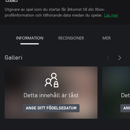
Utgivare av spel som du startar får åtkomst till din Xbox-
profilinformation och tillhörande data medan du spelar.
Läs mer
INFORMATION
RECENSIONER
MER
Galleri
Detta innehåll är låst
Det
ANGE DITT FÖDELSEDATUM
AN