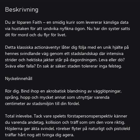
Beskrivning
Du är löparen Faith – en smidig kurir som levererar känsliga data
via hustaken för att undvika nyfikna ögon. Nu har din syster satts
dit för mord och du flyr för livet.
Detta klassiska actionäventyr låter dig följa med en unik hjälte på
hennes svindlande väg genom ett stadslandskap där intensiva
strider och hektiska jakter står på dagordningen. Leva eller dö?
Sväva eller falla? En sak är säker: staden tolererar inga felsteg.
Nyckelinnehåll
Rör dig. Bind ihop en akrobatisk blandning av vägglöpningar,
språng, hopp och mycket annat som utnyttjar varenda
centimeter av stadsmiljön till din fördel.
Total inlevelse. Tack vare spelets förstapersonsperspektiv känner
du varenda andetag, kollision och träff som om den vore riktig.
Höjderna ger äkta svindel, rörelser flyter på naturligt och pistoleld
träffar hårt nog att tvinga dig agera.