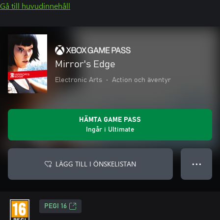
Gå till huvudinnehåll
Mirror's Edge
Electronic Arts
•
Action och äventyr
HÄMTA GAME PASS
Ingår i Ultimate
LÄGG TILL I ÖNSKELISTAN
● ● ●
PEGI 16