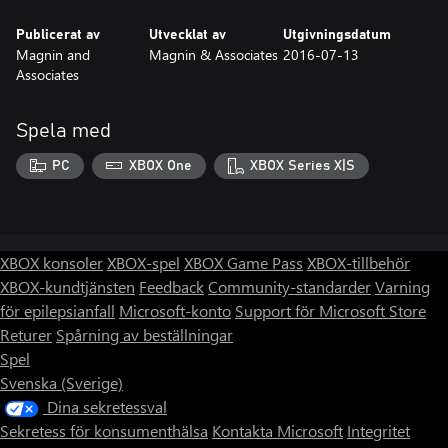
Publicerat av
Utvecklat av
Utgivningsdatum
Magnin and
Magnin & Associates
2016-07-13
Associates
Spela med
PC
XBOX One
XBOX Series X|S
XBOX konsoler
XBOX-spel
XBOX Game Pass
XBOX-tillbehör
XBOX-kundtjänsten
Feedback
Community-standarder
Varning
för epilepsianfall
Microsoft-konto
Support för Microsoft Store
Returer
Spårning av beställningar
Spel
Svenska (Sverige)
Dina sekretessval
Sekretess för konsumenthälsa
Kontakta Microsoft
Integritet