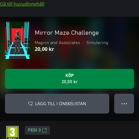
Gå till huvudinnehåll
Mirror Maze Challenge
Magnin and Associates
•
Simulering
20,00 kr
KÖP
20,00 kr
LÄGG TILL I ÖNSKELISTAN
● ● ●
PEGI 3