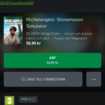
Gå till huvudinnehåll
Michelangelo: Stonemason
Simulator
BILDNER Verlag GmbH
•
Action och äventyr
•
Familj och barn
•
Pussel och frågesport
56,90 kr
KÖP
56,90 kr
LÄGG TILL I ÖNSKELISTAN
● ● ●
PEGI 3