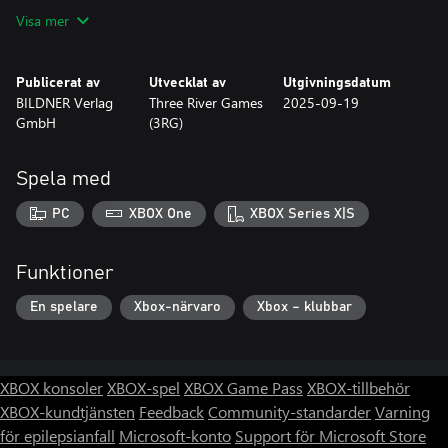
Three River Games (3RG)
Visa mer
Publicerat av
Utvecklat av
Utgivningsdatum
BILDNER Verlag
Three River Games
2025-09-19
GmbH
(3RG)
Spela med
PC
XBOX One
XBOX Series X|S
Funktioner
En spelare
Xbox-närvaro
Xbox – klubbar
XBOX konsoler
XBOX-spel
XBOX Game Pass
XBOX-tillbehör
XBOX-kundtjänsten
Feedback
Community-standarder
Varning
för epilepsianfall
Microsoft-konto
Support för Microsoft Store