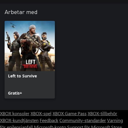
Arbetar med
Left to Survive
Gratis+
XBOX konsoler
XBOX-spel
XBOX Game Pass
XBOX-tillbehör
XBOX-kundtjänsten
Feedback
Community-standarder
Varning
för epilepsianfall
Microsoft-konto
Support för Microsoft Store