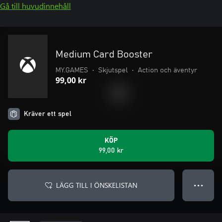
Gå till huvudinnehåll
Medium Card Booster
MY.GAMES
•
Skjutspel
•
Action och äventyr
99,00 kr
Kräver ett spel
KÖP
99,00 kr
LÄGG TILL I ÖNSKELISTAN
● ● ●