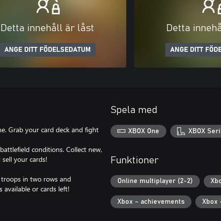
Detta innehåll är låst
Detta innehå
ANGE DITT FÖDELSEDATUM
ANGE DITT FÖD
Spela med
e. Grab your card deck and fight
XBOX One
XBOX Seri
attlefield conditions. Collect new,
sell your cards!
Funktioner
s troops in two rows and
Online multiplayer (2-2)
Xbo
vailable or cards left!
Xbox – achievements
Xbox 