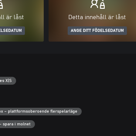
ll är låst
Detta innehåll är låst
ELSEDATUM
ANGE DITT FÖDELSEDATUM
es X|S
x – plattformsoberoende flerspelarläge
– spara i molnet