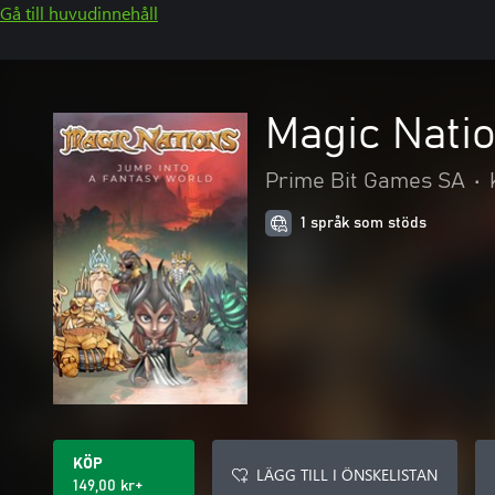
Gå till huvudinnehåll
Magic Nati
Prime Bit Games SA
•
1 språk som stöds
KÖP
LÄGG TILL I ÖNSKELISTAN
149,00 kr+