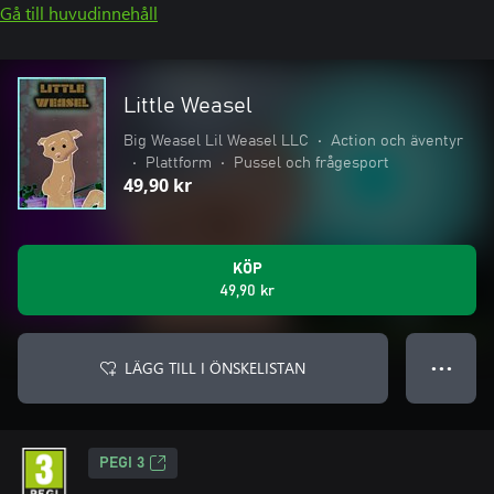
Gå till huvudinnehåll
Little Weasel
Big Weasel Lil Weasel LLC
•
Action och äventyr
•
Plattform
•
Pussel och frågesport
49,90 kr
KÖP
49,90 kr
LÄGG TILL I ÖNSKELISTAN
● ● ●
PEGI 3