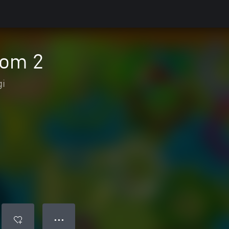
dom 2
gi
● ● ●