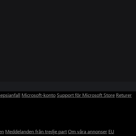
lepsianfall
Microsoft-konto
Support för Microsoft Store
Returer
en
Meddelanden från tredje part
Om våra annonser
EU