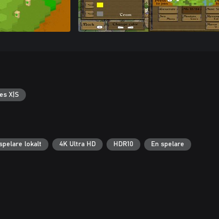
es X|S
spelare lokalt
4K Ultra HD
HDR10
En spelare