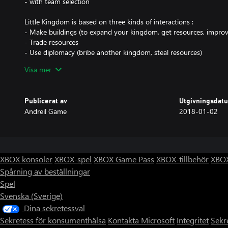
- with team selection
Little Kingdom is based on three kinds of interactions :
- Make buildings (to expand your kingdom, get resources, improv
- Trade resources
- Use diplomacy (bribe another kingdom, steal resources)
It's easy to understand and with deep strategy!
Visa mer
Create by Andreil Game, a crazy guy who makes games by himsel
Publicerat av
Utgivningsdat
Andreil Game
2018-01-02
XBOX konsoler
XBOX-spel
XBOX Game Pass
XBOX-tillbehör
XBOX
Spårning av beställningar
Spel
Svenska (Sverige)
Dina sekretessval
Sekretess för konsumenthälsa
Kontakta Microsoft
Integritet
Sekr