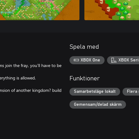
Spela med
XBOX One
XBOX Seri
join the fray, you'll have to be
erything is allowed.
Funktioner
ansion of another kingdom? build
Samarbetsläge lokalt
Flera 
Gemensam/delad skärm