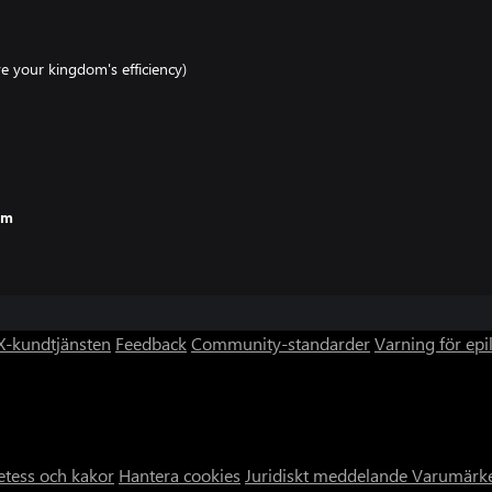
e your kingdom's efficiency)
f.
um
-kundtjänsten
Feedback
Community-standarder
Varning för epi
etess och kakor
Hantera cookies
Juridiskt meddelande
Varumärk