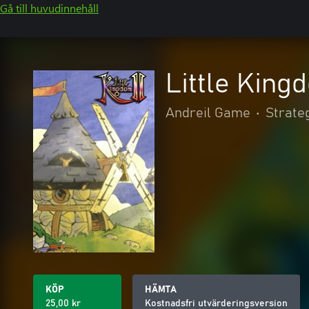
Gå till huvudinnehåll
Little King
Andreil Game
•
Strate
KÖP
HÄMTA
25,00 kr
Kostnadsfri utvärderingsversion