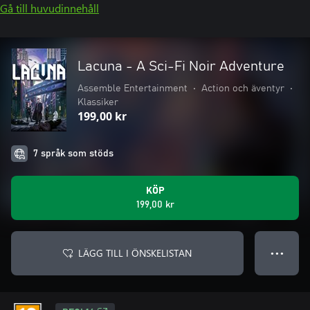
Gå till huvudinnehåll
Lacuna - A Sci-Fi Noir Adventure
Assemble Entertainment
•
Action och äventyr
•
Klassiker
199,00 kr
7 språk som stöds
KÖP
199,00 kr
LÄGG TILL I ÖNSKELISTAN
● ● ●