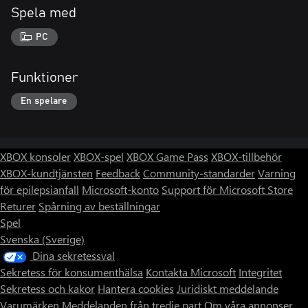
Spela med
PC
Funktioner
En spelare
XBOX konsoler
XBOX-spel
XBOX Game Pass
XBOX-tillbehör
XBOX-kundtjänsten
Feedback
Community-standarder
Varning
för epilepsianfall
Microsoft-konto
Support för Microsoft Store
Returer
Spårning av beställningar
Spel
Svenska (Sverige)
Dina sekretessval
Sekretess för konsumenthälsa
Kontakta Microsoft
Integritet
Sekretess och kakor
Hantera cookies
Juridiskt meddelande
Varumärken
Meddelanden från tredje part
Om våra annonser