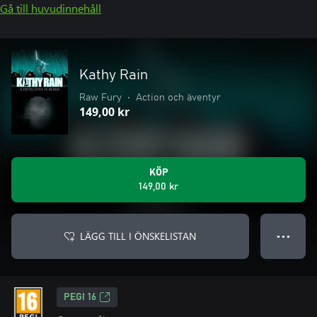
Gå till huvudinnehåll
Kathy Rain
Raw Fury
•
Action och äventyr
149,00 kr
KÖP
149,00 kr
LÄGG TILL I ÖNSKELISTAN
● ● ●
PEGI 16