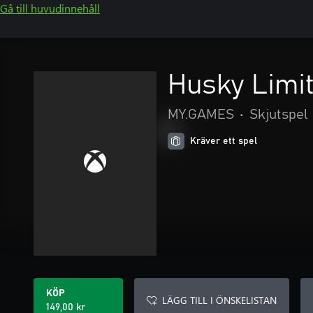
Gå till huvudinnehåll
Husky Limit
MY.GAMES
•
Skjutspel
Kräver ett spel
KÖP
LÄGG TILL I ÖNSKELISTAN
149,00 kr