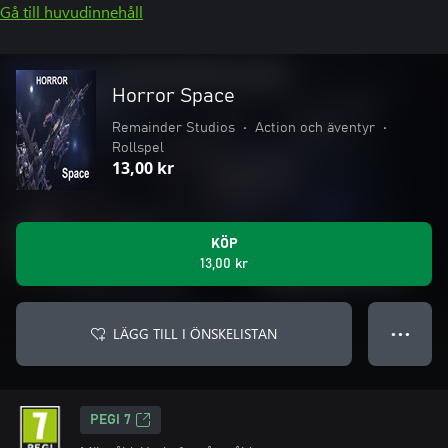
Gå till huvudinnehåll
Horror Space
Remainder Studios
•
Action och äventyr
•
Rollspel
13,00 kr
KÖP
13,00 kr
LÄGG TILL I ÖNSKELISTAN
● ● ●
PEGI 7