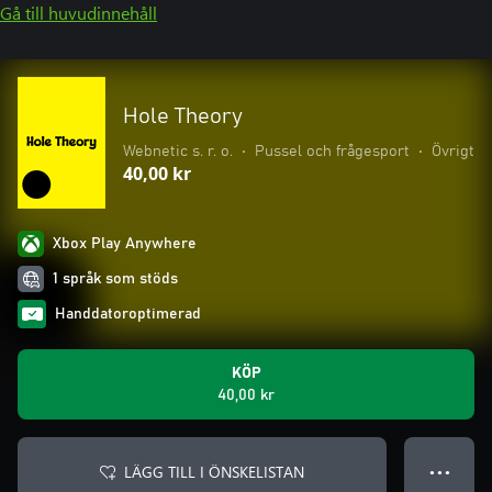
Gå till huvudinnehåll
Hole Theory
Webnetic s. r. o.
•
Pussel och frågesport
•
Övrigt
40,00 kr
Xbox Play Anywhere
1 språk som stöds
Handdatoroptimerad
KÖP
40,00 kr
LÄGG TILL I ÖNSKELISTAN
● ● ●