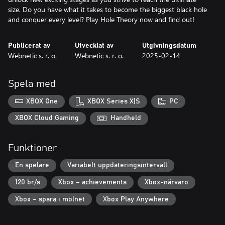
size. Do you have what it takes to become the biggest black hole
and conquer every level? Play Hole Theory now and find out!
Publicerat av
Utvecklat av
Utgivningsdatum
Webnetic s. r. o.
Webnetic s. r. o.
2025-02-14
Spela med
XBOX One
XBOX Series X|S
PC
XBOX Cloud Gaming
Handheld
Funktioner
En spelare
Variabelt uppdateringsintervall
120 br/s
Xbox – achievements
Xbox-närvaro
Xbox – spara i molnet
Xbox Play Anywhere