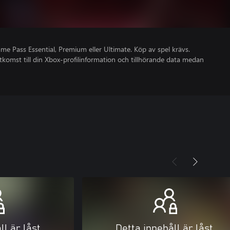
 Pass Essential, Premium eller Ultimate. Köp av spel krävs.
åtkomst till din Xbox-profilinformation och tillhörande data medan
ll är låst
Detta innehåll är låst