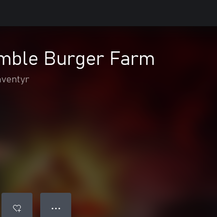
mble Burger Farm
äventyr
● ● ●