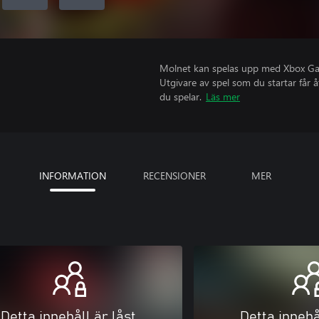
Molnet kan spelas upp med Xbox Game
Utgivare av spel som du startar får 
du spelar.
Läs mer
INFORMATION
RECENSIONER
MER
Detta innehåll är låst
Detta innehå