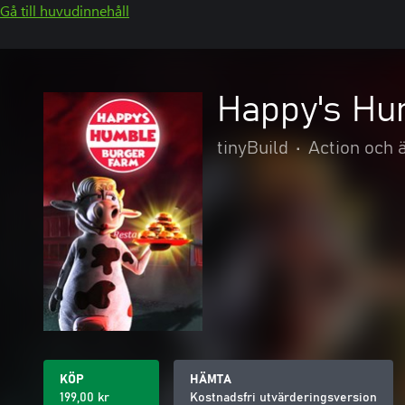
Gå till huvudinnehåll
Happy's Hu
tinyBuild
•
Action och 
KÖP
HÄMTA
199,00 kr
Kostnadsfri utvärderingsversion