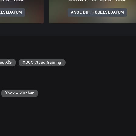
ELSEDATUM
ANGE DITT FÖDELSEDATUM
es X|S
XBOX Cloud Gaming
Xbox – klubbar