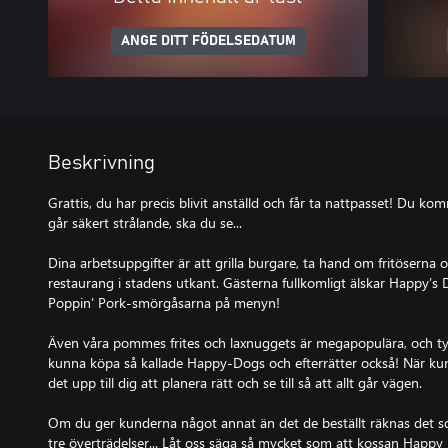
ANGE DITT FÖDELSEDATUM
Beskrivning
Grattis, du har precis blivit anställd och får ta nattpasset! Du kom
går säkert strålande, ska du se...
Dina arbetsuppgifter är att grilla burgare, ta hand om fritöserna 
restaurang i stadens utkant. Gästerna fullkomligt älskar Happy’s 
Poppin’ Pork-smörgåsarna på menyn!
Även våra pommes frites och laxnuggets är megapopulära, och ty
kunna köpa så kallade Happy-Dogs och efterrätter också! När kun
det upp till dig att planera rätt och se till så att allt går vägen.
Om du ger kunderna något annat än det de beställt räknas det s
tre överträdelser... Låt oss säga så mycket som att kossan Happy 