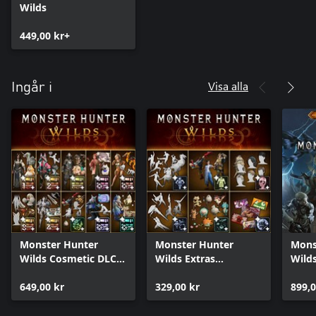
Wilds
449,00 kr+
Visa alla
Ingår i
Monster Hunter
Monster Hunter
Mons
Wilds Cosmetic DLC
Wilds Extras
Wilds
Collection
Cosmetic DLC Pack
649,00 kr
329,00 kr
899,0