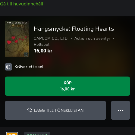
Gå till huvudinnehåll
Hängsmycke: Floating Hearts
CAPCOM CO., LTD.
•
Action och äventyr
•
Rollspel
16,00 kr
Kräver ett spel
KÖP
16,00 kr
LÄGG TILL I ÖNSKELISTAN
● ● ●