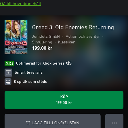
Gå till huvudinnehåll
Greed 3: Old Enemies Returning
Joindots GmbH
•
Action och äventyr
•
Simulering
•
Klassiker
199,00 kr
Optimerad för Xbox Series X|S
Smart leverans
8 språk som stöds
KÖP
199,00 kr
LÄGG TILL I ÖNSKELISTAN
● ● ●