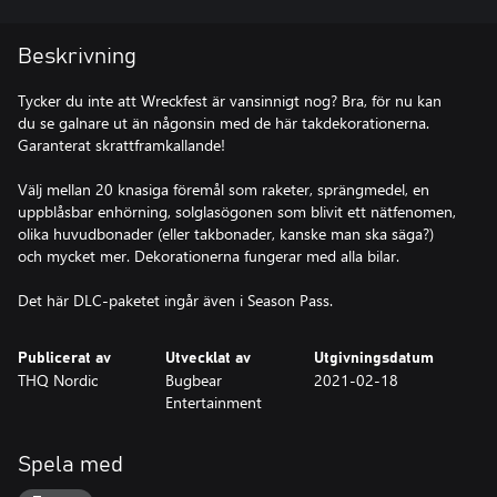
Beskrivning
Tycker du inte att Wreckfest är vansinnigt nog? Bra, för nu kan
du se galnare ut än någonsin med de här takdekorationerna.
Garanterat skrattframkallande!
Välj mellan 20 knasiga föremål som raketer, sprängmedel, en
uppblåsbar enhörning, solglasögonen som blivit ett nätfenomen,
olika huvudbonader (eller takbonader, kanske man ska säga?)
och mycket mer. Dekorationerna fungerar med alla bilar.
Det här DLC-paketet ingår även i Season Pass.
Publicerat av
Utvecklat av
Utgivningsdatum
THQ Nordic
Bugbear
2021-02-18
Entertainment
Spela med