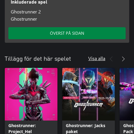
Inkluderade spel
Ghostrunner 2
Ghostrunner
ÖVERST PÅ SIDAN
Visa alla
Tillägg för det här spelet
Ghostrunner:
Ghostrunner: Jacks
Ghos
Project_Hel
paket
Pack