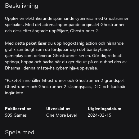
Beskrivning
Upplev en elektrifierande spännande cyberresa med Ghostrunner
spelpaket. Med det adrenalinpumpande originalet Ghostrunner
och dess efterlängtade uppföljare, Ghostrunner 2.
Med detta paket låser du upp högoktanig action och hisnande
grafik samtidigt som du fördjupar dig i det banbrytande
gameplay som definierar Ghostrunner-serien. Gör dig redo att
springa, hoppa och hacka när du ger dig ut på en dubbel dos av
Dharma i denna måste-ha cyberninja-upplevelse.
*Paketet innehåller Ghostrunner och Ghostrunner 2 grundspel.
Ghostrunner och Ghostrunner 2 säsongspass, DLC och ljudspår
ingår inte.
Publicerat av
Utvecklat av
Utgivningsdatum
505 Games
One More Level
2024-02-15
Spela med