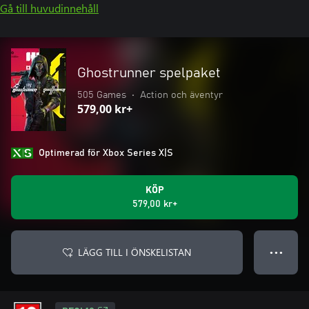
Gå till huvudinnehåll
Ghostrunner spelpaket
505 Games
•
Action och äventyr
579,00 kr+
Optimerad för Xbox Series X|S
KÖP
579,00 kr+
LÄGG TILL I ÖNSKELISTAN
● ● ●