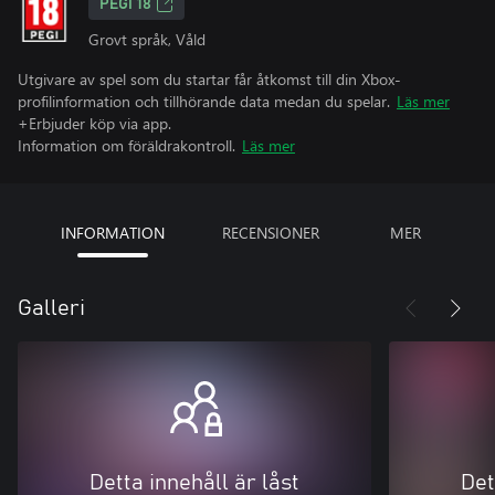
PEGI 18
Grovt språk, Våld
Utgivare av spel som du startar får åtkomst till din Xbox-
profilinformation och tillhörande data medan du spelar.
Läs mer
+Erbjuder köp via app.
Information om föräldrakontroll.
Läs mer
INFORMATION
RECENSIONER
MER
Galleri
Detta innehåll är låst
Det