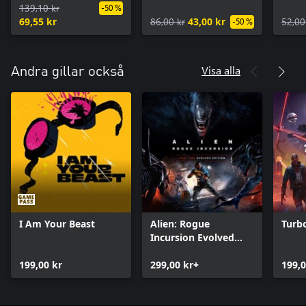
139,10 kr
-50 %
69,55 kr
86,00 kr
43,00 kr
52,00
-50 %
Visa alla
Andra gillar också
I Am Your Beast
Alien: Rogue
Turbo
Incursion Evolved
Edition
199,00 kr
299,00 kr+
199,0