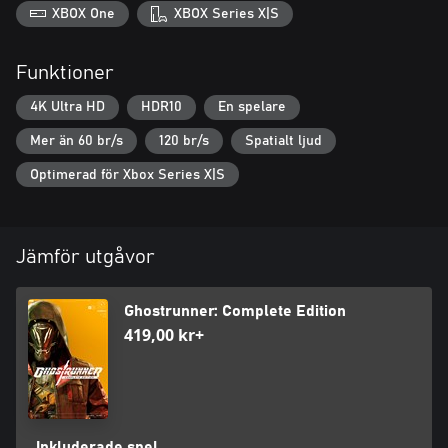
XBOX One
XBOX Series X|S
Funktioner
4K Ultra HD
HDR10
En spelare
Mer än 60 br/s
120 br/s
Spatialt ljud
Optimerad för Xbox Series X|S
Jämför utgåvor
Ghostrunner: Complete Edition
419,00 kr+
Inkluderade spel