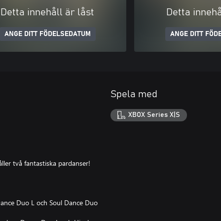
Detta innehåll är låst
Detta innehå
ANGE DITT FÖDELSEDATUM
ANGE DITT FÖD
Spela med
XBOX Series X|S
ller två fantastiska pardanser!
 Dance Duo L och Soul Dance Duo