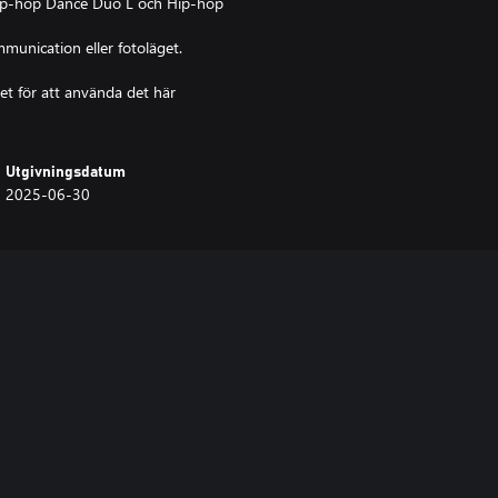
Hip-hop Dance Duo L och Hip-hop
munication eller fotoläget.
et för att använda det här
Utgivningsdatum
2025-06-30