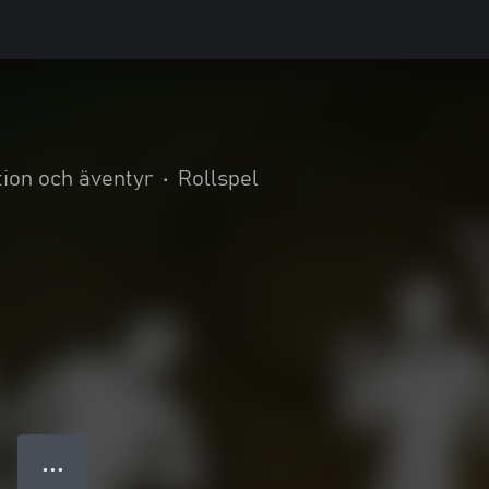
tion och äventyr
•
Rollspel
● ● ●