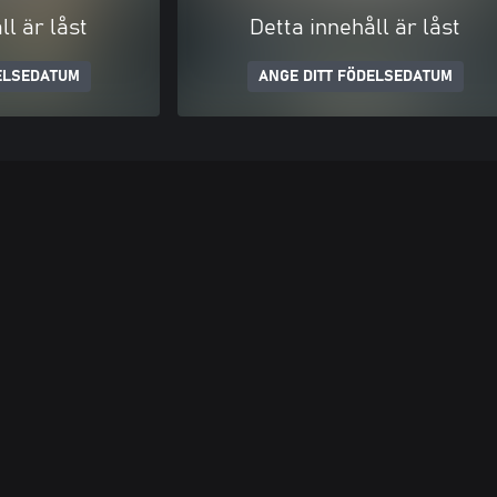
ll är låst
Detta innehåll är låst
ELSEDATUM
ANGE DITT FÖDELSEDATUM