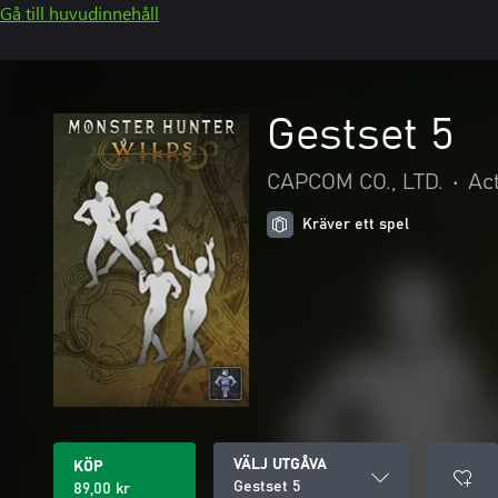
Gå till huvudinnehåll
Gestset 5
CAPCOM CO., LTD.
•
Ac
Kräver ett spel
VÄLJ UTGÅVA
KÖP
Gestset 5
89,00 kr