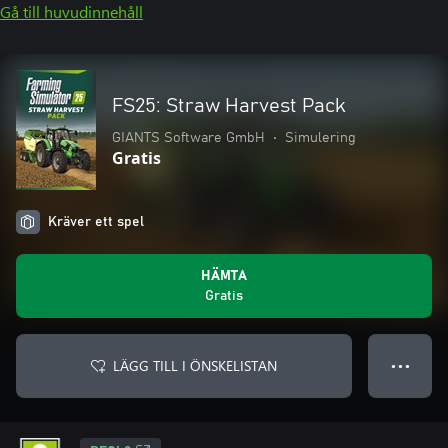
Gå till huvudinnehåll
FS25: Straw Harvest Pack
GIANTS Software GmbH
•
Simulering
Gratis
Kräver ett spel
HÄMTA
Gratis
LÄGG TILL I ÖNSKELISTAN
● ● ●