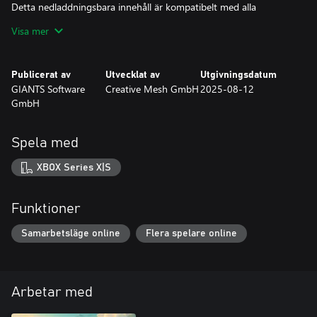
Detta nedladdningsbara innehåll är kompatibelt med alla
versioner av Farming Simulator 25 (uppdatering 1.10.0.0 och
Visa mer
uppåt).
Publicerat av
Utvecklat av
Utgivningsdatum
GIANTS Software
Creative Mesh GmbH
2025-08-12
GmbH
Spela med
XBOX Series X|S
Funktioner
Samarbetsläge online
Flera spelare online
Arbetar med