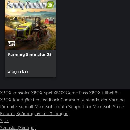
Farming Simulator 25
439,00 kr+
XBOX konsoler
XBOX-spel
XBOX Game Pass
XBOX-tillbehör
XBOX-kundtjänsten
Feedback
Community-standarder
Varning
för epilepsianfall
Microsoft-konto
Support för Microsoft Store
Returer
Spårning av beställningar
Spel
Svenska (Sverige)