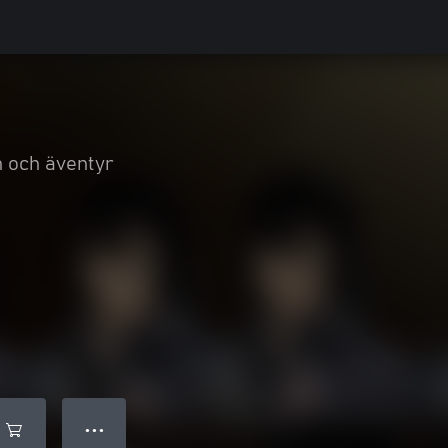
n och äventyr
● ● ●