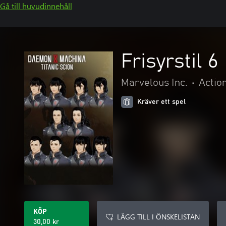
Gå till huvudinnehåll
Frisyrstil 6
Marvelous Inc.
•
Actio
Kräver ett spel
KÖP
LÄGG TILL I ÖNSKELISTAN
30,00 kr