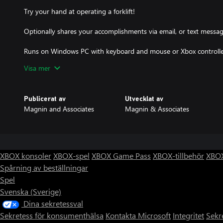
Try your hand at operating a forklift!
Optionally shares your accomplishments via email, or text messag
Runs on Windows PC with keyboard and mouse or Xbox controlle
Runs on Xbox with Xbox controller.
Visa mer
Publicerat av
Utvecklat av
Magnin and Associates
Magnin & Associates
XBOX konsoler
XBOX-spel
XBOX Game Pass
XBOX-tillbehör
XBOX
Spårning av beställningar
Spel
Svenska (Sverige)
Dina sekretessval
Sekretess för konsumenthälsa
Kontakta Microsoft
Integritet
Sekr