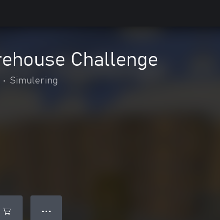
arehouse Challenge
•
Simulering
● ● ●