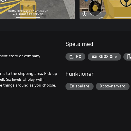
Spela med
vement store or company
PC
XBOX One
r it to the shipping area. Pick up
Funktioner
f. Six levels of play with
ove things around as you choose.
En spelare
Xbox-närvaro