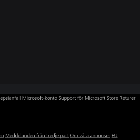
lepsianfall
Microsoft-konto
Support för Microsoft Store
Returer
en
Meddelanden från tredje part
Om våra annonser
EU