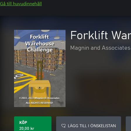
Gå till huvudinnehåll
Forklift W
Magnin and Associates
KÖP
LÄGG TILL I ÖNSKELISTAN
20,00 kr