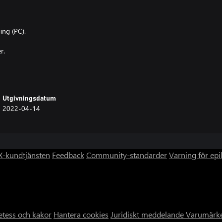
ing (PC).
r.
Utgivningsdatum
2022-04-14
-kundtjänsten
Feedback
Community-standarder
Varning för epi
etess och kakor
Hantera cookies
Juridiskt meddelande
Varumärk