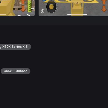
XBOX Series X|S
Xbox – klubbar