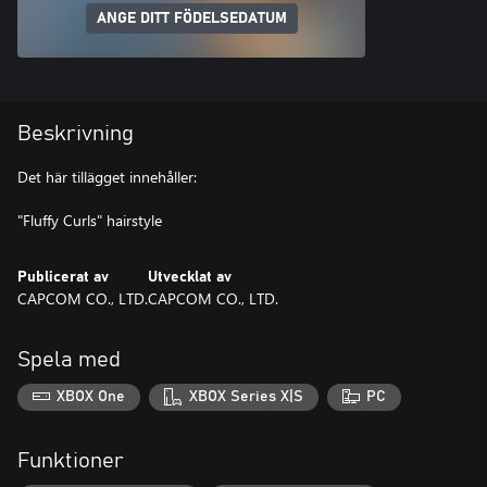
ANGE DITT FÖDELSEDATUM
Beskrivning
Det här tillägget innehåller:
"Fluffy Curls" hairstyle
Publicerat av
Utvecklat av
CAPCOM CO., LTD.
CAPCOM CO., LTD.
Spela med
XBOX One
XBOX Series X|S
PC
Funktioner