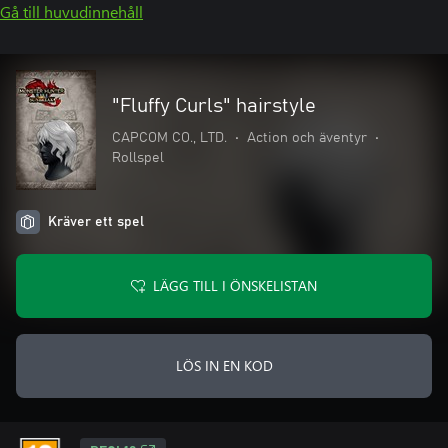
Gå till huvudinnehåll
"Fluffy Curls" hairstyle
CAPCOM CO., LTD.
•
Action och äventyr
•
Rollspel
Kräver ett spel
LÄGG TILL I ÖNSKELISTAN
LÖS IN EN KOD