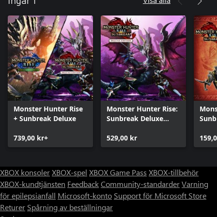
Ingår i
Monster Hunter Rise
Monster Hunter Rise:
Mons
+ Sunbreak Deluxe
Sunbreak Deluxe
Sunb
Edition
739,00 kr+
529,00 kr
159,0
XBOX konsoler
XBOX-spel
XBOX Game Pass
XBOX-tillbehör
XBOX-kundtjänsten
Feedback
Community-standarder
Varning
för epilepsianfall
Microsoft-konto
Support för Microsoft Store
Returer
Spårning av beställningar