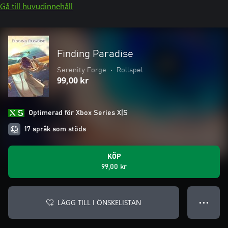
Gå till huvudinnehåll
Finding Paradise
Serenity Forge
•
Rollspel
99,00 kr
Optimerad för Xbox Series X|S
17 språk som stöds
KÖP
99,00 kr
LÄGG TILL I ÖNSKELISTAN
● ● ●