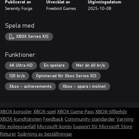
Publicerat av
Utvecklat av
Utgivningsdatum
Serenity Forge
Freebird Games
2025-10-08
Spela med
XBOX Series X|S
Funktioner
4K Ultra HD
En spelare
Mer än 60 br/s
120 br/s
Optimerad för Xbox Series X|S
Xbox – achievements
Xbox – spara i molnet
XBOX konsoler
XBOX-spel
XBOX Game Pass
XBOX-tillbehör
XBOX-kundtjänsten
Feedback
Community-standarder
Varning
för epilepsianfall
Microsoft-konto
Support för Microsoft Store
Returer
Spårning av beställningar