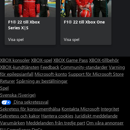
F1® 22 till Xbox
F1® 22 till Xbox One
Series X|S
Visa spel
Visa spel
XBOX konsoler
XBOX-spel
XBOX Game Pass
XBOX-tillbehör
XBOX-kundtjänsten
Feedback
Community-standarder
Varning
för epilepsianfall
Microsoft-konto
Support för Microsoft Store
Returer
Spårning av beställningar
Spel
Svenska (Sverige)
Dina sekretessval
Sekretess för konsumenthälsa
Kontakta Microsoft
Integritet
Sekretess och kakor
Hantera cookies
Juridiskt meddelande
Varumärken
Meddelanden från tredje part
Om våra annonser
EU Compliance DoCs