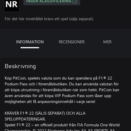
INGEN KLASSIFICERING
För det här innehållet krävs ett spel (säljs separat).
INFORMATION
RECENSIONER
MER
Beskrivning
Köp PitCoin, spelets valuta som du kan spendera på F1® 22
Podium Pass och i föremålsbutiken. Du kan använda valutan för
att köpa utrustning i föremålsbutiken när som helst. PitCoin kan
även användas för att köpa VIP Podium Pass som låser upp
möjligheten att få anpassningsinnehåll i varje serie!
KRÄVER F1® 22 (SÄLJS SEPARAT) OCH ALLA
SPELUPPDATERINGAR.
Spelet F1® 22 – en officiell produkt från FIA Formula One World
Championship. © 2022 Electronic Arts Inc. EA, EA SPORTS, EA