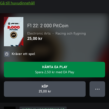
Gå till huvudinnehåll
F1 22: 2 000 PitCoin
Electronic Arts
•
Racing och flygning
25,00 kr
Kräver ett spel
HÄMTA EA PLAY
Spara 2,50 kr med EA Play
KÖP
● ● ●
25,00 kr