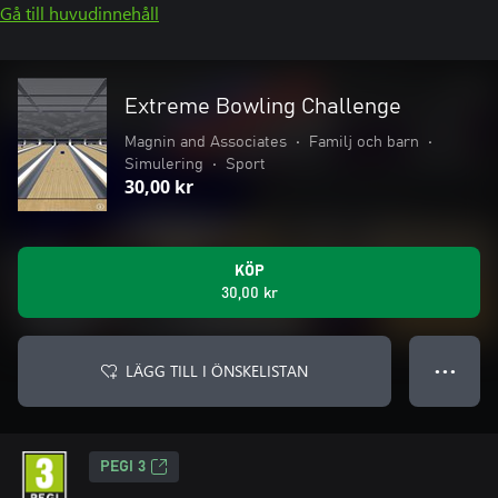
Gå till huvudinnehåll
Extreme Bowling Challenge
Magnin and Associates
•
Familj och barn
•
Simulering
•
Sport
30,00 kr
KÖP
30,00 kr
LÄGG TILL I ÖNSKELISTAN
● ● ●
PEGI 3