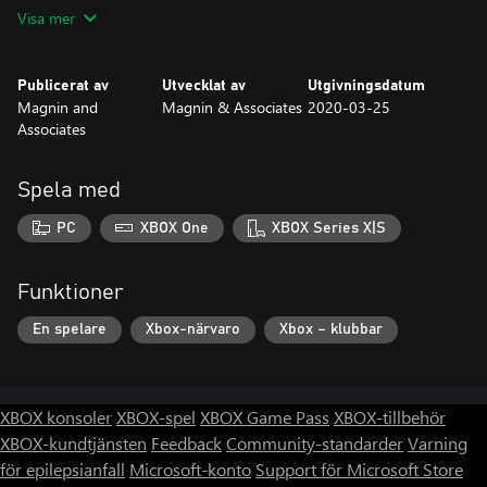
Visa mer
Publicerat av
Utvecklat av
Utgivningsdatum
Magnin and
Magnin & Associates
2020-03-25
Associates
Spela med
PC
XBOX One
XBOX Series X|S
Funktioner
En spelare
Xbox-närvaro
Xbox – klubbar
XBOX konsoler
XBOX-spel
XBOX Game Pass
XBOX-tillbehör
XBOX-kundtjänsten
Feedback
Community-standarder
Varning
för epilepsianfall
Microsoft-konto
Support för Microsoft Store