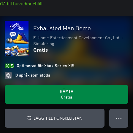
Gå till huvudinnehåll
Exhausted Man Demo
E-Home Entertianment Development Co., Ltd
•
Simulering
Gratis
Optimerad för Xbox Series X|S
13 språk som stöds
HÄMTA
Gratis
LÄGG TILL I ÖNSKELISTAN
● ● ●