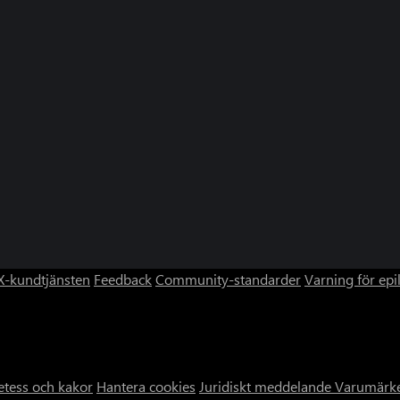
-kundtjänsten
Feedback
Community-standarder
Varning för epi
etess och kakor
Hantera cookies
Juridiskt meddelande
Varumärk