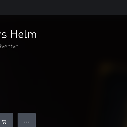
rs Helm
äventyr
● ● ●