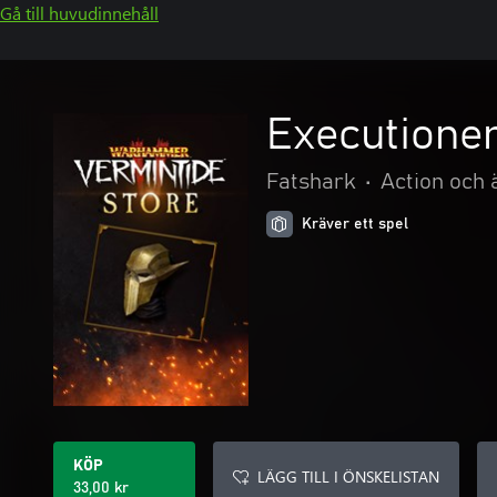
Gå till huvudinnehåll
Executione
Fatshark
•
Action och 
Kräver ett spel
KÖP
LÄGG TILL I ÖNSKELISTAN
33,00 kr