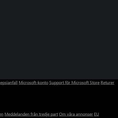
lepsianfall
Microsoft-konto
Support för Microsoft Store
Returer
en
Meddelanden från tredje part
Om våra annonser
EU