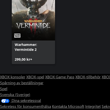
Warhammer:
Vermintide 2
299,00 kr+
XBOX konsoler
XBOX-spel
XBOX Game Pass
XBOX-tillbehör
XBOX
Spårning av beställningar
Spel
Svenska (Sverige)
Dina sekretessval
Sekretess för konsumenthälsa
Kontakta Microsoft
Integritet
Sekr